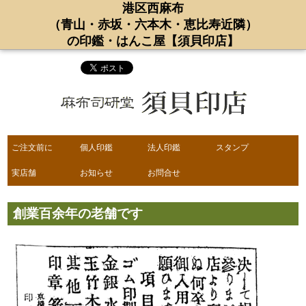
港区西麻布
（青山・赤坂・六本木・恵比寿近隣）
の印鑑・はんこ屋【須貝印店】
ご注文前に
個人印鑑
法人印鑑
スタンプ
実店舗
お知らせ
お問合せ
創業百余年の老舗です