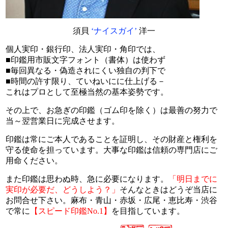
須貝
‘ナイスガイ’
洋一
個人実印・銀行印、法人実印・角印では、
■印鑑用市販文字フォント（書体）は使わず
■毎回異なる・偽造されにくい独自の判下で
■時間の許す限り、ていねいにに仕上げる－
これはプロとして至極当然の基本姿勢です。
その上で、お急ぎの印鑑（ゴム印を除く）は
最善の努力で
当～翌営業日に完成させます。
印鑑は常にご本人であることを証明し、
その財産と権利を
守る使命を担っています。
大事な印鑑は信頼の専門店にご
用命ください。
また印鑑は思わぬ時、急に必要になります。
「明日までに
実印が必要だ、どうしよう？」
そんなときはどうぞ当店に
お問合せ下さい。
麻布・青山・赤坂・広尾・恵比寿・渋谷
で
常に
【スピード印鑑No.1】
を目指しています。