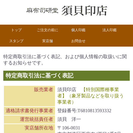
トップ
ご注文の前に
個人印鑑
法人印鑑
スタンプ
実店舗
お問合せ
特定商取引法に基づく表記、
および個人情報の取扱いに関
するお知らせです。
特定商取引法に基づく表記
販売業者
須貝印店
【特別国際種事業
者】（象牙製品などを取り扱う
事業者）
適格請求書発行事業者
登録番号:T6810813593332
運営統括責任者
須貝 洋一
実店舗所在地
〒106-0031