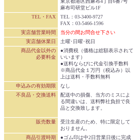
東京都港区西麻布4丁目6番7号
麻布司研堂ビル1F
TEL・FAX
TEL：03-3400-9727
FAX：03-5466-1596
実店舗営業時間
当分の間お問合せ下さい
実店舗休業日
土曜･日曜･祝日
商品代金以外の
●消費税（価格は総額表示されて
必要料金
いいます）
●送料ならびに代金引換手数料
※商品代金１万円（税込み）以
上は送料・手数料無料
申込みの有効期限
なし
不良品・交換送料
配送中の損傷、当方のミスによ
る間違いは、
送料弊社負担で良
品と交換致します。
販売数量
受注生産のため、特に限定して
おりません。
商品引渡時期
●ゴム印は中2日営業日後に完成