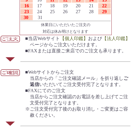
16
17
18
19
20
21
22
23
24
25
26
27
28
29
30
31
休業日にいただいたご注文の
対応は休み明けとなります
■当店Webサイト
【個人印鑑】
および
【法人印鑑】
ページからご注文いただけます。
■FAXまたは直接ご来店でのご注文も承ります。
■Webサイトからご注文
当店からの「ご注文確認メール」を折り返し
ご
返信
いただいてご注文受付完了となります。
■FAXにてのご注文
当店からご注文確認のお電話を差し上げてご注
文受付完了となります。
※ご注文受付完了後のお取り消し・ご変更はご容
赦ください。