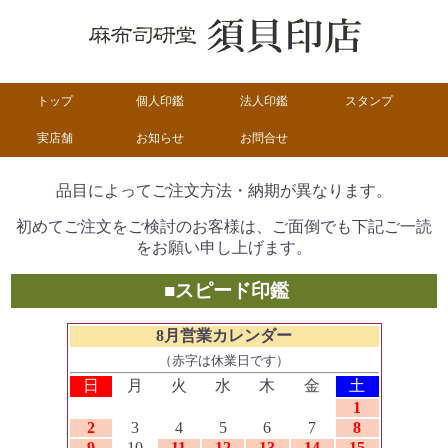
トップ
個人印鑑
法人印鑑
スタンプ
実店舗
お知らせ
お問合せ
品目によってご注文方法・納期が異なります。
初めてご注文をご検討のお客様は、ご面倒でも下記ご一読
をお願い申し上げます。
■スピード印鑑
8月営業カレンダー
（赤字は休業日です）
日
月
火
水
木
金
土
1
2
3
4
5
6
7
8
9
10
11
12
13
14
15