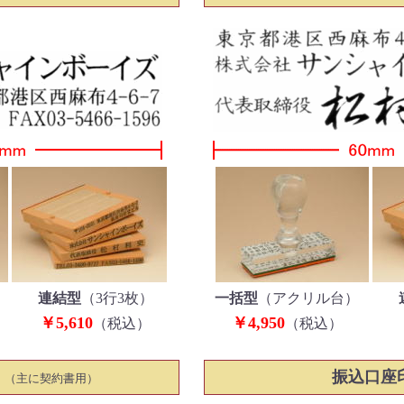
連結型
（3行3枚）
一括型
（アクリル台）
￥5,610
￥4,950
（税込）
（税込）
振込口座
（主に契約書用）