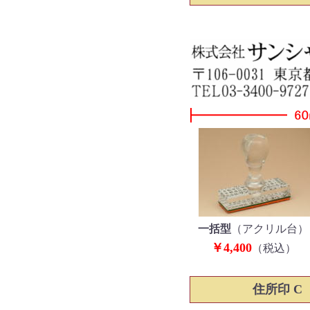
一括型
（アクリル台）
￥4,400
（税込）
住所印 C