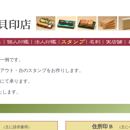
一例です。
アウト・台のスタンプをお作りします。
にて承ります。
たします。
住所印 B
（主に請求書用）
（主に