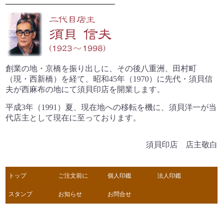
創業の地・京橋を振り出しに、
その後八重洲、田村町
（現・西新橋）を経て、
昭和45年（1970）に先代・須貝信
夫が
西麻布の地にて須貝印店を開業します。
平成3年（1991）夏、現在地への移転を機に、
須貝洋一が当
代店主として現在に至っております。
須貝印店 店主敬白
トップ
ご注文前に
個人印鑑
法人印鑑
スタンプ
お知らせ
お問合せ